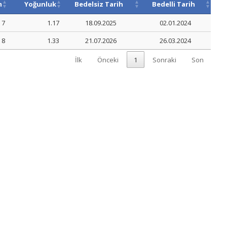
m
Yoğunluk
Bedelsiz Tarih
Bedelli Tarih
7
1.17
18.09.2025
02.01.2024
8
1.33
21.07.2026
26.03.2024
İlk
Önceki
1
Sonraki
Son