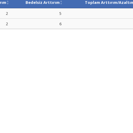
ırım
Bedelsiz Arttırım
Toplam Arttırım/Azaltı
2
5
2
6