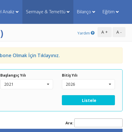
l Analiz
Sermaye & Temettü
Bilanço
Eğitim
)
Yardım
bone Olmak İçin Tıklayınız.
Başlangıç Yılı
Bitiş Yılı
2021
2026
Listele
Ara: