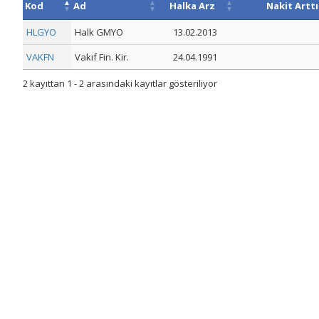
Kod
Ad
Halka Arz
Nakit Artt
HLGYO
Halk GMYO
13.02.2013
VAKFN
Vakıf Fin. Kir.
24.04.1991
2 kayıttan 1 - 2 arasındaki kayıtlar gösteriliyor