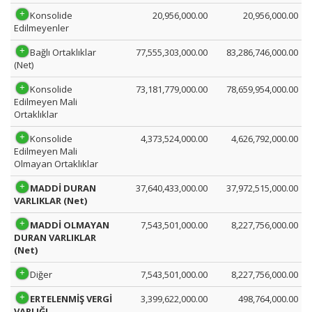
Konsolide
20,956,000.00
20,956,000.00
Edilmeyenler
Bağlı Ortaklıklar
77,555,303,000.00
83,286,746,000.00
(Net)
Konsolide
73,181,779,000.00
78,659,954,000.00
Edilmeyen Mali
Ortaklıklar
Konsolide
4,373,524,000.00
4,626,792,000.00
Edilmeyen Mali
Olmayan Ortaklıklar
MADDİ DURAN
37,640,433,000.00
37,972,515,000.00
VARLIKLAR (Net)
MADDİ OLMAYAN
7,543,501,000.00
8,227,756,000.00
DURAN VARLIKLAR
(Net)
Diğer
7,543,501,000.00
8,227,756,000.00
ERTELENMİŞ VERGİ
3,399,622,000.00
498,764,000.00
VARLIĞI