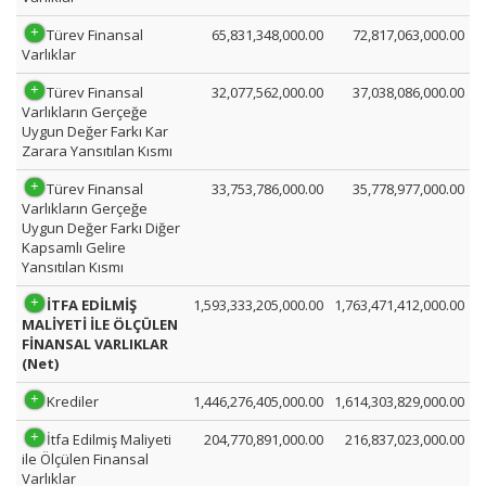
Türev Finansal
65,831,348,000.00
72,817,063,000.00
Varlıklar
Türev Finansal
32,077,562,000.00
37,038,086,000.00
Varlıkların Gerçeğe
Uygun Değer Farkı Kar
Zarara Yansıtılan Kısmı
Türev Finansal
33,753,786,000.00
35,778,977,000.00
Varlıkların Gerçeğe
Uygun Değer Farkı Diğer
Kapsamlı Gelire
Yansıtılan Kısmı
İTFA EDİLMİŞ
1,593,333,205,000.00
1,763,471,412,000.00
MALİYETİ İLE ÖLÇÜLEN
FİNANSAL VARLIKLAR
(Net)
Krediler
1,446,276,405,000.00
1,614,303,829,000.00
İtfa Edilmiş Maliyeti
204,770,891,000.00
216,837,023,000.00
ile Ölçülen Finansal
Varlıklar