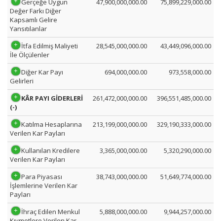
Gerçeğe Uygun
47,900,000,000.00
75,899,229,000.00
Değer Farkı Diğer
Kapsamlı Gelire
Yansıtılanlar
İtfa Edilmiş Maliyeti
28,545,000,000.00
43,449,096,000.00
İle Ölçülenler
Diğer Kar Payı
694,000,000.00
973,558,000.00
Gelirleri
KÂR PAYI GİDERLERİ
261,472,000,000.00
396,551,485,000.00
(-)
Katılma Hesaplarına
213,199,000,000.00
329,190,333,000.00
Verilen Kar Payları
Kullanılan Kredilere
3,365,000,000.00
5,320,290,000.00
Verilen Kar Payları
Para Piyasası
38,743,000,000.00
51,649,774,000.00
İşlemlerine Verilen Kar
Payları
İhraç Edilen Menkul
5,888,000,000.00
9,944,257,000.00
Kıymetlere Verilen Kar