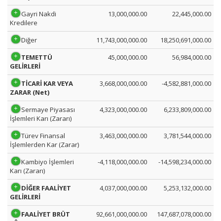
Gayri Nakdi
13,000,000.00
22,445,000.00
Kredilere
Diğer
11,743,000,000.00
18,250,691,000.00
TEMETTÜ
45,000,000.00
56,984,000.00
GELİRLERİ
TİCARİ KAR VEYA
3,668,000,000.00
-4,582,881,000.00
ZARAR (Net)
Sermaye Piyasası
4,323,000,000.00
6,233,809,000.00
İşlemleri Karı (Zararı)
Türev Finansal
3,463,000,000.00
3,781,544,000.00
İşlemlerden Kar (Zarar)
Kambiyo İşlemleri
-4,118,000,000.00
-14,598,234,000.00
Karı (Zararı)
DİĞER FAALİYET
4,037,000,000.00
5,253,132,000.00
GELİRLERİ
FAALİYET BRÜT
92,661,000,000.00
147,687,078,000.00