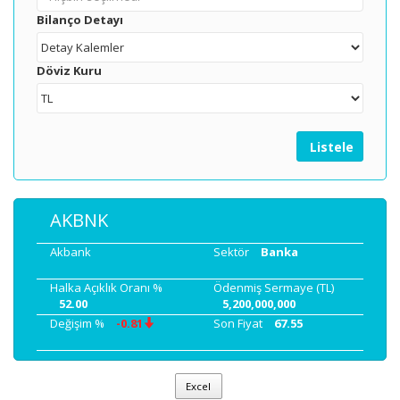
Bilanço Detayı
Döviz Kuru
Listele
AKBNK
Akbank
Sektör
Banka
Halka Açıklık Oranı %
Ödenmiş Sermaye (TL)
52.00
5,200,000,000
Değişim %
-0.81
Son Fiyat
67.55
Excel