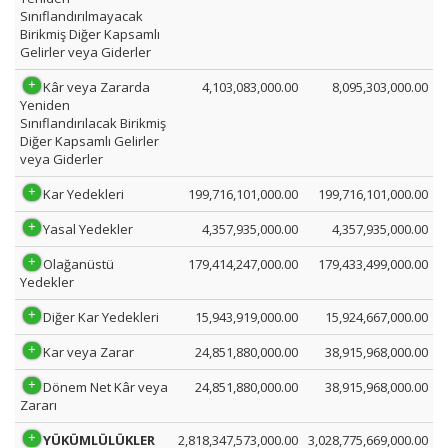
Sınıflandırılmayacak
Birikmiş Diğer Kapsamlı
Gelirler veya Giderler
Kâr veya Zararda
4,103,083,000.00
8,095,303,000.00
Yeniden
Sınıflandırılacak Birikmiş
Diğer Kapsamlı Gelirler
veya Giderler
Kar Yedekleri
199,716,101,000.00
199,716,101,000.00
Yasal Yedekler
4,357,935,000.00
4,357,935,000.00
Olağanüstü
179,414,247,000.00
179,433,499,000.00
Yedekler
Diğer Kar Yedekleri
15,943,919,000.00
15,924,667,000.00
Kar veya Zarar
24,851,880,000.00
38,915,968,000.00
Dönem Net Kâr veya
24,851,880,000.00
38,915,968,000.00
Zararı
YÜKÜMLÜLÜKLER
2,818,347,573,000.00
3,028,775,669,000.00