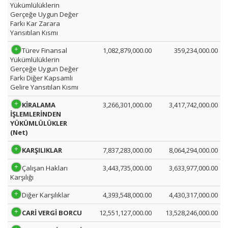
Yükümlülüklerin
Gerçeğe Uygun Değer
Farkı Kar Zarara
Yansıtılan Kısmı
Türev Finansal
1,082,879,000.00
359,234,000.00
Yükümlülüklerin
Gerçeğe Uygun Değer
Farkı Diğer Kapsamlı
Gelire Yansıtılan Kısmı
KİRALAMA
3,266,301,000.00
3,417,742,000.00
İŞLEMLERİNDEN
YÜKÜMLÜLÜKLER
(Net)
KARŞILIKLAR
7,837,283,000.00
8,064,294,000.00
Çalışan Hakları
3,443,735,000.00
3,633,977,000.00
Karşılığı
Diğer Karşılıklar
4,393,548,000.00
4,430,317,000.00
CARİ VERGİ BORCU
12,551,127,000.00
13,528,246,000.00