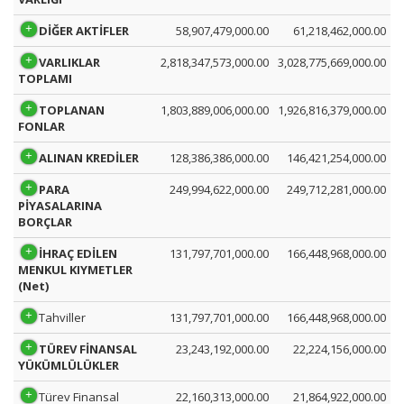
DİĞER AKTİFLER
58,907,479,000.00
61,218,462,000.00
VARLIKLAR
2,818,347,573,000.00
3,028,775,669,000.00
TOPLAMI
TOPLANAN
1,803,889,006,000.00
1,926,816,379,000.00
FONLAR
ALINAN KREDİLER
128,386,386,000.00
146,421,254,000.00
PARA
249,994,622,000.00
249,712,281,000.00
PİYASALARINA
BORÇLAR
İHRAÇ EDİLEN
131,797,701,000.00
166,448,968,000.00
MENKUL KIYMETLER
(Net)
Tahviller
131,797,701,000.00
166,448,968,000.00
TÜREV FİNANSAL
23,243,192,000.00
22,224,156,000.00
YÜKÜMLÜLÜKLER
Türev Finansal
22,160,313,000.00
21,864,922,000.00