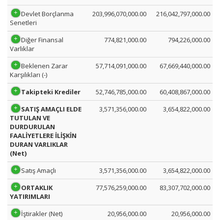
Devlet Borçlanma
203,996,070,000.00
216,042,797,000.00
Senetleri
Diğer Finansal
774,821,000.00
794,226,000.00
Varlıklar
Beklenen Zarar
57,714,091,000.00
67,669,440,000.00
Karşılıkları (-)
Takipteki Krediler
52,746,785,000.00
60,408,867,000.00
SATIŞ AMAÇLI ELDE
3,571,356,000.00
3,654,822,000.00
TUTULAN VE
DURDURULAN
FAALİYETLERE İLİŞKİN
DURAN VARLIKLAR
(Net)
Satış Amaçlı
3,571,356,000.00
3,654,822,000.00
ORTAKLIK
77,576,259,000.00
83,307,702,000.00
YATIRIMLARI
İştirakler (Net)
20,956,000.00
20,956,000.00